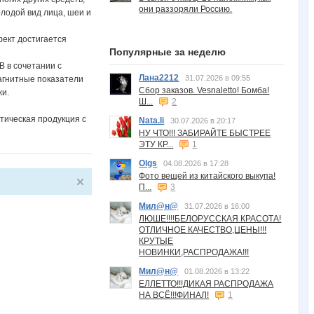
они раззоряли Россию.
лодой вид лица, шеи и
фект достигается
Популярные за неделю
 в сочетании с
Лана2212
31.07.2026 в 09:55
гнитные показатели
Сбор заказов. Vesnaletto! Бомба!
жи.
Ш...
2
ическая продукция с
Nata.li
30.07.2026 в 20:17
НУ ЧТО!!! ЗАБИРАЙТЕ БЫСТРЕЕ
ЭТУ КР...
1
Olgs
04.08.2026 в 17:28
Фото вещей из китайского выкупа!
П...
3
Мил@н@
31.07.2026 в 16:00
ЛЮШЕ!!!!БЕЛОРУССКАЯ КРАСОТА!
ОТЛИЧНОЕ КАЧЕСТВО,ЦЕНЫ!!!
КРУТЫЕ
НОВИНКИ,РАСПРОДАЖА!!!
Мил@н@
01.08.2026 в 13:22
ЕЛЛЕТТО!!!ДИКАЯ РАСПРОДАЖА
НА ВСЁ!!!ФИНАЛ!
1