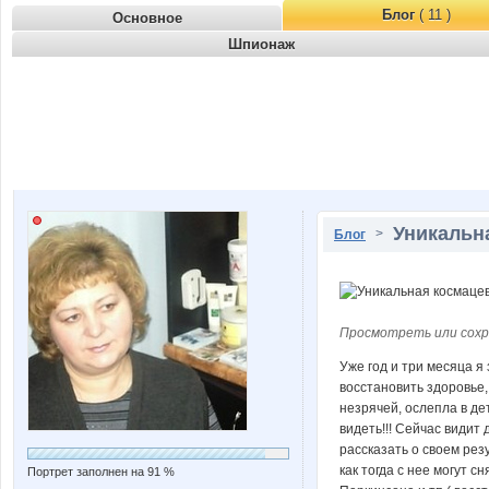
Блог
( 11 )
Основное
Шпионаж
Уникальн
>
Блог
Просмотреть или сохр
Уже год и три месяца я
восстановить здоровье,
незрячей, ослепла в де
видеть!!! Сейчас видит
рассказать о своем рез
как тогда с нее могут 
Портрет заполнен на 91 %