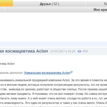
Друзья
( 52 )
Г
Мне нра
ая космацевтика Aclon
12.03.2017 в 10:26
459
анить оригинал:
Уникальная космацевтика Aclon
 занимаюсь уникальной продукцией компании Aclon. За это время я помогла не
 но и многим людям, которые получили потрясающие результаты, это не громк
тстве , инвалид по зрению, работает в обществе слепых. После приема нашей 
 даже мелкие предметы. Я понимаю, что не все поверят этому. Но самое инте
ультате, кому нужно. А о ней знают очень многие, соседи по работе в ос, тут
снять инвалидность. Это один из результатов, и таких у нас очень много. Очен