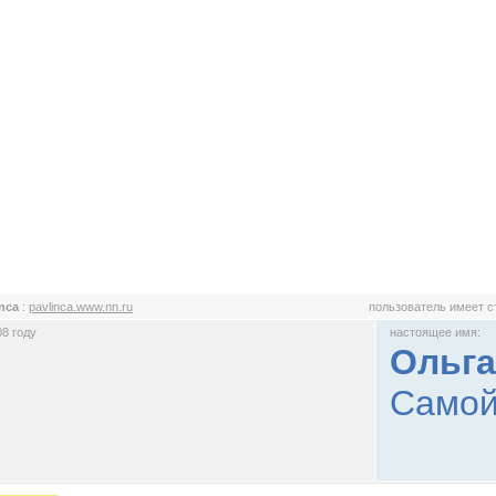
inca
:
pavlinca.www.nn.ru
пользователь имеет 
8 году
настоящее имя:
Ольг
Самой