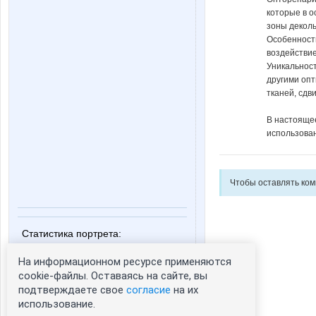
которые в о
зоны деколь
Особенность
воздействие
Уникальност
другими оп
тканей, сдв
В настояще
использов
Чтобы оставлять ко
Статистика портрета:
сейчас просматривают портрет - 0
На информационном ресурсе применяются
зарегистрированные пользователи
cookie-файлы. Оставаясь на сайте, вы
посетившие портрет за 7 дней - 0
подтверждаете свое
согласие
на их
использование.