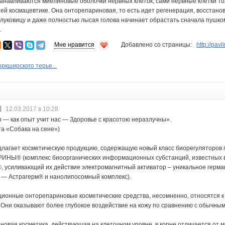
танавливаются миелиновые оболочки нервных клеток, сами нервные клетки тоже
шей космацевтике. Она онторепариновая, то есть идет регенерация, восстано
луковицу и даже полностью лысая голова начинает обрастать сначала пушко
.
Мне нравится
Добавлено со страницы:
http://pav
ркширского терье...
12.03.2017 в 10:28
— как опыт учит нас — Здоровье с красотою неразлучны».
га «Собака на сене»)
лагает косметическую продукцию, содержащую новый класс биорегуляторов
НЫ® (комплекс биоорганических информационных субстанций, известных в 
, усиливающий их действие электромагнитный активатор – уникальное герм
 — Астрагерм® и нанолипосомный комплекс).
ионные онторепариновые косметические средства, несомненно, относятся к
 Они оказывают более глубокое воздействие на кожу по сравнению с обычным
овая косметика, действующая на клеточном уровне, в корне отличается от мн