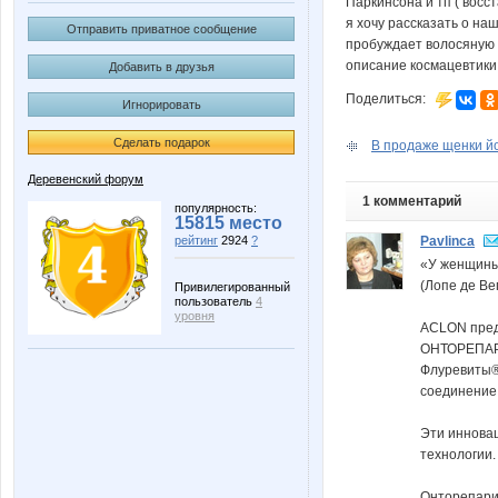
Паркинсона и тп ( восс
я хочу рассказать о на
Отправить приватное сообщение
пробуждает волосяную 
описание космацевтики
Добавить в друзья
Поделиться:
Игнорировать
Сделать подарок
В продаже щенки йо
Деревенский форум
1 комментарий
популярность:
15815 место
Pavlinca
рейтинг
2924
?
«У женщины 
(Лопе де Ве
Привилегированный
пользователь
4
уровня
ACLON пред
ОНТОРЕПАРИ
Флуревиты®
соединение
Эти инновац
технологии.
Онторепарин