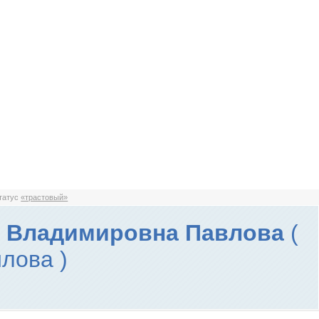
статус
«трастовый»
а Владимировна Павлова
(
лова )