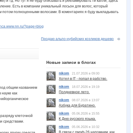
) и тд. Но тут я не буду описывать и рекламировать ти капли, здесь
вление. Есть в компании уникальный лосьон для волос, который
м потом полноценными волосами. В коментариях я буду выкладывать
linca.www.nn.ru/?page=blog
Продаю альпо-нубийских козликов дешево
Новые записи в блогах
nikom
21.07.2026 в 09:00
Хотел в IT - попал в рабство.
nikom
18.07.2026 в 19:19
 под общим названием
Полдневное лето.
науке как
анийорганическое
nikom
08.07.2026 в 13:07
Азбука для Буратино.
nikom
05.06.2026 в 15:55
 разряду клеточной
К Дню русского языка.
и средствами.
nikom
05.06.2026 в 10:32
В связи с пмэф-26 напомним, как
огих других средств,