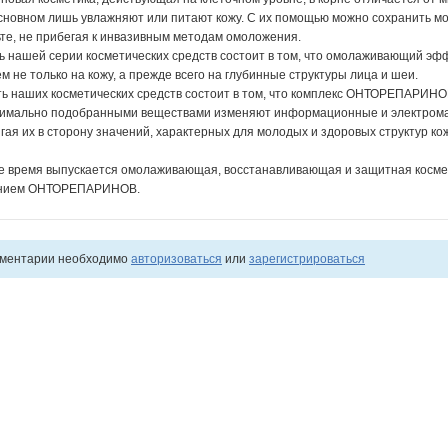
сновном лишь увлажняют или питают кожу. С их помощью можно сохранить мо
те, не прибегая к инвазивным методам омоложения.
 нашей серии косметических средств состоит в том, что омолаживающий эф
м не только на кожу, а прежде всего на глубинные структуры лица и шеи.
ь наших косметических средств состоит в том, что комплекс ОНТОРЕПАРИНОВ
тимально подобранными веществами изменяют информационные и электрома
игая их в сторону значений, характерных для молодых и здоровых структур ко
е время выпускается омолаживающая, восстанавливающая и защитная космет
анием ОНТОРЕПАРИНОВ.
мментарии необходимо
авторизоваться
или
зарегистрироваться