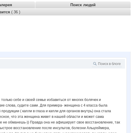
алерея
Поиск людей
вится
( 36 )
 только себе и своей семье избавиться от многих болячек и
ие слова, судите сами. Для примера- женщина с 4 класса была
продукции ( капли в глаза и капли для органов внутрь) она стала
ресное, что эта женщина живет в нашей области и может сама
 уже не обманешь-)) Правда она не афиширует свое восстановление, так
ь быстрое восстановление после инсультов, болезни Альцгеймера,