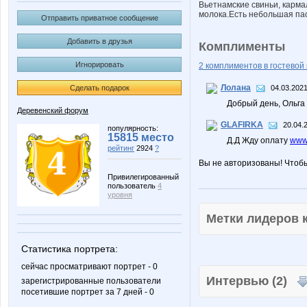
Вьетнамские свиньи, карма
молока.Есть небольшая па
Отправить приватное сообщение
Добавить в друзья
Комплименты
Игнорировать
2 комплиментов в гостевой 
Лолана
Сделать подарок
04.03.2021
Добрый день, Ольга
Деревенский форум
GLAFIRKA
20.04.
популярность:
15815 место
Д.Д Жду оплату
www.
рейтинг
2924
?
Вы не авторизованы! Чтоб
Привилегированный
пользователь
4
уровня
Метки лидеров
Статистика портрета:
сейчас просматривают портрет - 0
Интервью (2)
зарегистрированные пользователи
посетившие портрет за 7 дней - 0