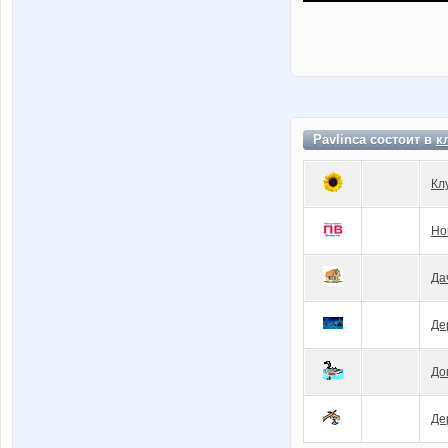
Pavlinca состоит в
к
Кл
Но
Да
Де
До
Де