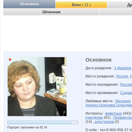
Основное
Блог
( 11 )
Д
Шпионаж
Основное
Дата рождения :
3 Декабря
Место рождения :
Россия
,
Н
Место нахождения :
Россия
Место проживания :
Садовы
Любимые места :
Желнино
Архипо-Осиповка Геленджи
Интересы :
животные
(443)
рукоделие
(61) ,
Пермакуль
(14) ,
агротуризм
(2)
Портрет заполнен на 91 %
О себе : тел 8-904-058-37-